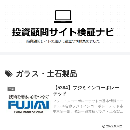
ガラス・土石製品
【5384】フジミインコーポレー
企業
テッド
フジミインコーポレーテッドの基本情報コー
ド5384名称フジミインコーポレーテッド市
場東証一部、名証一部業種ガラス・土石製品
特色ウエハ用研磨材大手。同研磨材で世界ト
ップシェア、ＣＭＰ（化学的機械的研磨）製
2022.03.02
品伸長代表者関 敬史設立1953年3月...