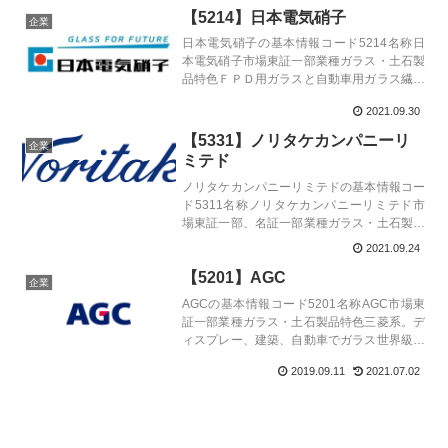
【5214】日本電気硝子
企業
日本電気硝子の基本情報コード5214名称日
本電気硝子市場東証一部業種ガラス・土石製
品特色ＦＰＤ用ガラスと自動車用ガラス繊維
の２本柱。韓国、台湾、中国の液晶パネル企
2021.09.30
業が主顧客代表者松本 元春設立1944年10
月31日上場1973年4月決算12...
【5331】ノリタケカンパニーリ
企業
ミテド
ノリタケカンパニーリミテドの基本情報コー
ド5311名称ノリタケカンパニーリミテド市
場東証一部、名証一部業種ガラス・土石製品
特色森村グループ中核。研削砥石トップ。セ
2021.09.24
ラミック原料や工業用炉も。祖業の高級陶磁
【5201】AGC
器食器も代表者加藤 博設立1917年7...
企業
AGCの基本情報コード5201名称AGC市場東
証一部業種ガラス・土石製品特色三菱系。デ
ィスプレー、建築、自動車でガラス世界級。
アジアで化学品拡大。５Ｇ関連素材育成代表
2019.09.11
2021.07.02
者島村 琢哉設立1950年6月1日上場1950年
6月決算12月末日単元株数...