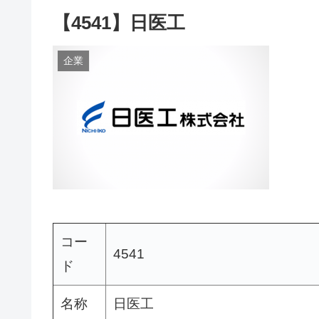
【4541】日医工
企業
コー
4541
ド
名称
日医工