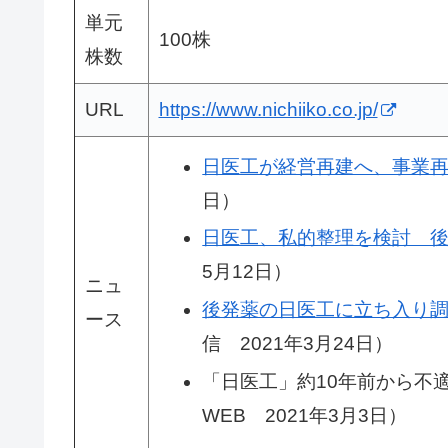
単元
100株
株数
URL
https://www.nichiiko.co.jp/
日医工が経営再建へ、事業再
日）
日医工、私的整理を検討 
5月12日）
ニュ
後発薬の日医工に立ち入り
ース
信 2021年3月24日）
「日医工」約10年前から不適
WEB 2021年3月3日）