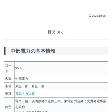
2021.10.05
目次
中部電力の基本情報
コー
9502
ド
名称
中部電力
市場
東証一部、名証一部
業種
電気・ガス業
電力３位。浜岡原発３基停止中。東電との合弁に火力発電事業
特色
を統合。