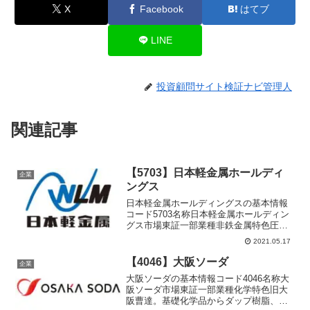
X
Facebook
はてブ
LINE
投資顧問サイト検証ナビ管理人
関連記事
【5703】日本軽金属ホールディ
企業
ングス
日本軽金属ホールディングスの基本情報
コード5703名称日本軽金属ホールディン
グス市場東証一部業種非鉄金属特色圧
延、加工、化成品までのアルミ総合メー
2021.05.17
カー。アジア展開急ぐ。１４年国内最後
の製錬工場閉鎖代表者岡本 一郎設立
【4046】大阪ソーダ
企業
2012年10月1日上場...
大阪ソーダの基本情報コード4046名称大
阪ソーダ市場東証一部業種化学特色旧大
阪曹達。基礎化学品からダップ樹脂、医