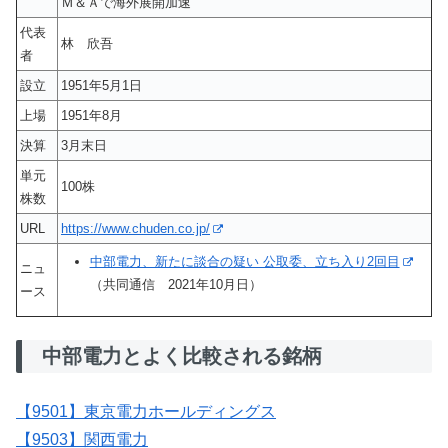
Ｍ＆Ａで海外展開加速
代表
林 欣吾
者
設立
1951年5月1日
上場
1951年8月
決算
3月末日
単元
100株
株数
URL
https://www.chuden.co.jp/
中部電力、新たに談合の疑い 公取委、立ち入り2回目
ニュ
（共同通信 2021年10月日）
ース
中部電力とよく比較される銘柄
【9501】東京電力ホールディングス
【9503】関西電力