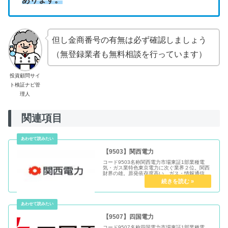
但し金商番号の有無は必ず確認しましょう
（無登録業者も無料相談を行っています）
投資顧問サイ
ト検証ナビ管
理人
関連項目
【9503】関西電力
コード9503名称関西電力市場東証1部業種電
気・ガス業特色東京電力に次ぐ業界２位。関西
財界の雄。原発依存度高い。ガス・情報通信・
不動産も展開代表者岩根 茂樹設立1951年5月
1日上場1951年7月決算3月末日単元株数100株
URLニュース ...
【9507】四国電力
コード9507名称四国電力市場東証1部業種電