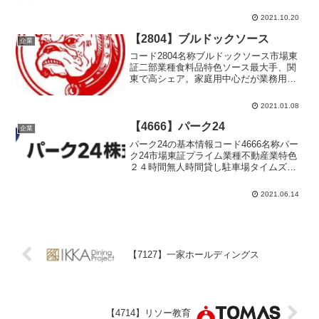
薬品分野へと展開。高シェアのニッチ製
品群有する代表者寺田 健志設立1915年
2021.10.20
11月9日上場1949年5月決算3月末日単元
株数10...
【2804】ブルドックソース
企業
コード2804名称ブルドックソース市場東
証二部業種食料品特色ソース最大手、関
東で高シェア。家庭用中心だが業務用も
育成。傘下に関西地盤のイカリソース代
表者石垣 幸俊設立1926年9月21日上場
2021.01.08
1963年5月9日決算3月末日単元株数100株
UR...
【4666】パーク24
企業
パーク24の基本情報コード4666名称パー
ク24市場東証プライム業種不動産業特色
２４時間無人時間貸し駐車場タイムズを
運営。英国、豪州などにも展開。カーシ
ェアが第２の柱に代表者西川 光一設立
2021.06.14
1973年2月3日上場1997年3月24日決算10
月...
【7127】一家ホールディングス
【4714】リソー教育