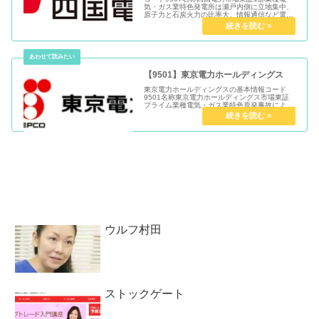
気・ガス業特色発電所は瀬戸内側に立地集中、
原子力と石炭火力の比率大。情報通信など電力
以外へ多角化推進代表者長井 啓介設立1951
年5月1日上場1952年9月決算3月末日単元株数
100株URLニュー...
【9501】東京電力ホールディングス
東京電力ホールディングスの基本情報コード
9501名称東京電力ホールディングス市場東証
プライム業種電気・ガス業特色原発事故による
賠償負担や廃炉費用続く。政府の一時公的管理
下に。持株会社下で発送電分離代表者小早川
智明設立1951年5月1日上場...
ウルフ村田
ストックゲート