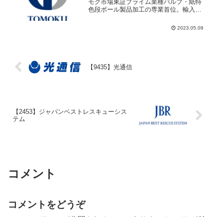
モク市場東証プライム業種パルプ・紙特
色段ボール製品加工の専業首位。輸入住
宅スウェーデンハウス主力の住宅と運輸
倉庫の３本柱代表者中橋 光男設立1949
2023.05.09
年5月27日上場1974年4月決算3月末日単
元株数1...
【9435】光通信
【2453】ジャパンベストレスキューシス
テム
コメント
コメントをどうぞ