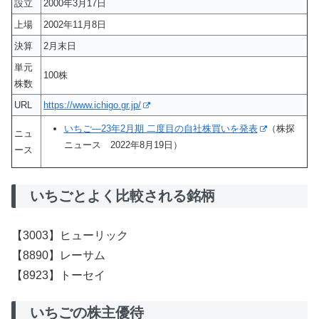
設立
2000年3月17日
上場
2002年11月8日
決算
2月末日
単元
100株
株数
URL
https://www.ichigo.gr.jp/
いちご—23年2月期 二度目の自社株買いを発表
（株探
ニュ
ニュース 2022年8月19日）
ース
いちごとよく比較される銘柄
【3003】ヒューリック
【8890】レーサム
【8923】トーセイ
いちごの株主優待