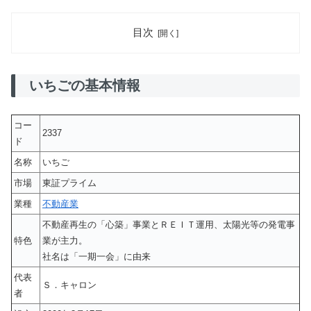
目次
いちごの基本情報
コー
2337
ド
名称
いちご
市場
東証プライム
業種
不動産業
不動産再生の「心築」事業とＲＥＩＴ運用、太陽光等の発電事
特色
業が主力。
社名は「一期一会」に由来
代表
Ｓ．キャロン
者