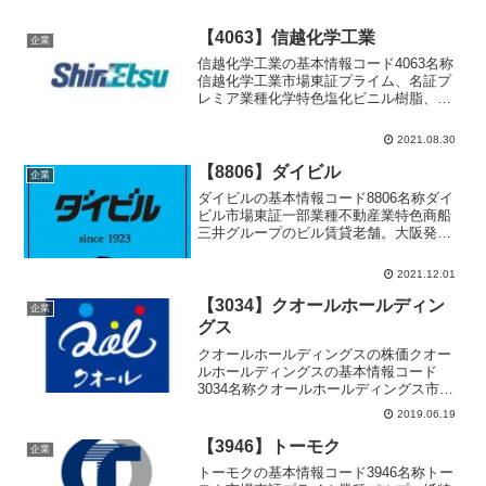
【4063】信越化学工業
企業
信越化学工業の基本情報コード4063名称
信越化学工業市場東証プライム、名証プ
レミア業種化学特色塩化ビニル樹脂、半
導体シリコンウエハで世界首位。ケイ素
樹脂、フォトレジスト等も。好財務代表
2021.08.30
者斉藤 恭彦設立1926年9月16日上場
1949年5月決...
【8806】ダイビル
企業
ダイビルの基本情報コード8806名称ダイ
ビル市場東証一部業種不動産業特色商船
三井グループのビル賃貸老舗。大阪発祥
だが、大阪、東京の両都市部でオフィス
ビル展開代表者園部 俊行設立1923年10
2021.12.01
月9日上場1950年12月決算3月末日単元株
数10...
【3034】クオールホールディン
企業
グス
クオールホールディングスの株価 クオー
ルホールディングスの基本情報コード
3034名称クオールホールディングス市場
東証プライム業種小売業特色調剤薬局...
2019.06.19
【3946】トーモク
企業
トーモクの基本情報コード3946名称トー