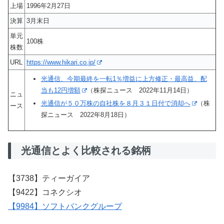
上場
1996年2月27日
決算
3月末日
単元
100株
株数
URL
https://www.hikari.co.jp/
光通信、今期最終を一転1％増益に上方修正・最高益、配
当も12円増額
（株探ニュース 2022年11月14日）
ニュ
光通信が５０万株の自社株を８月３１日付で消却へ
（株
ース
探ニュース 2022年8月18日）
光通信とよく比較される銘柄
【3738】ティーガイア
【9422】コネクシオ
【9984】ソフトバンクグループ