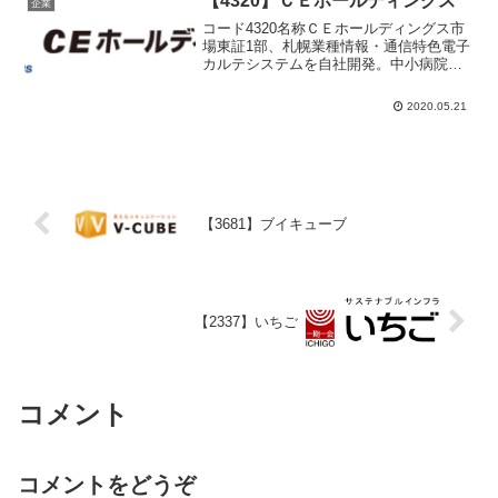
【4320】ＣＥホールディングス
企業
コード4320名称ＣＥホールディングス市
場東証1部、札幌業種情報・通信特色電子
カルテシステムを自社開発。中小病院向
けに強み。ＮＥＣなど大手ＩＴとの協業
も強化代表者杉本 惠昭設立1996年3月
2020.05.21
25日上場2001年10月31日決算9月末日単
元株...
【3681】ブイキューブ
【2337】いちご
コメント
コメントをどうぞ