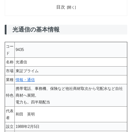
目次
光通信の基本情報
コー
9435
ド
名称
光通信
市場
東証プライム
業種
情報・通信
携帯電話、事務機、保険など他社商材取次から宅配水など自社
特色
商材へ展開。
電力も。四半期配当
代表
和田 英明
者
設立
1988年2月5日