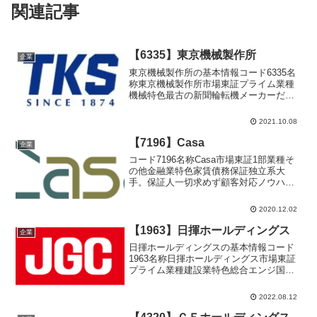
関連記事
【6335】東京機械製作所
企業
東京機械製作所の基本情報コード6335名
称東京機械製作所市場東証プライム業種
機械特色最古の新聞輪転機メーカーだが
祖業苦戦。デジタル印刷機など新分野育
成による構造転換急ぐ代表者都並 清史
2021.10.08
設立1916年2月15日上場1949年5月決算3
月末日単...
【7196】Casa
企業
コード7196名称Casa市場東証1部業種そ
の他金融業特色家賃債務保証独立系大
手。保証人一切求めず顧客対応ノウハウ
に蓄積。仲介会社との関係強み代表者吉
岡 晃設立2013年8月27日上場2017年10月
2020.12.02
31日決算1月末日単元株数100株URL...
【1963】日揮ホールディングス
企業
日揮ホールディングスの基本情報コード
1963名称日揮ホールディングス市場東証
プライム業種建設業特色総合エンジ国内
首位。海外でＬＮＧや発電等プラントを
手がける。再エネや水素関連にも注力代
2022.08.12
表者佐藤 雅之設立1928年10月27日上場
1962年5...