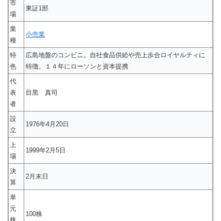
市
東証1部
場
業
小売業
種
特
広島地盤のコンビニ。自社食品供給や売上歩合ロイヤルティに
色
特徴。１４年にローソンと資本提携
代
表
目黒 真司
者
設
1976年4月20日
立
上
1999年2月5日
場
決
2月末日
算
単
元
100株
株