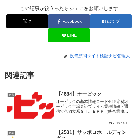
この記事が役立ったらシェアをお願いします
X
Facebook
はてブ
LINE
投資顧問サイト検証ナビ管理人
関連記事
【4684】オービック
企業
オービックの基本情報コード4684名称オ
ービック市場東証プライム業種情報・通
信特色独立系ＳＩ。ＥＲＰ（統合業務ソ
フト）で中小・中堅向け首位、大企業向
けも深耕。持分にＯＢＣ代表者橘 昇一
2019.10.15
設立1968年4月8日上場1998年12月17日決
算3月...
【2501】サッポロホールディン
企業