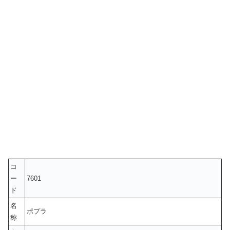
コ
ー
7601
ド
名
ポプラ
称