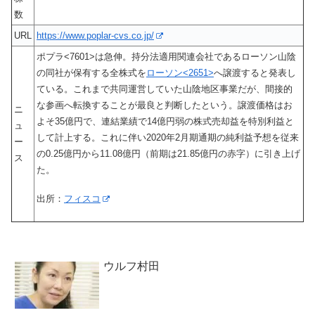
数
URL
https://www.poplar-cvs.co.jp/
ポプラ<7601>は急伸。持分法適用関連会社であるローソン山陰
の同社が保有する全株式を
ローソン<2651>
へ譲渡すると発表し
ている。これまで共同運営していた山陰地区事業だが、間接的
な参画へ転換することが最良と判断したという。譲渡価格はお
ニ
よそ35億円で、連結業績で14億円弱の株式売却益を特別利益と
ュ
して計上する。これに伴い2020年2月期通期の純利益予想を従来
ー
の0.25億円から11.08億円（前期は21.85億円の赤字）に引き上げ
ス
た。
出所：
フィスコ
ウルフ村田