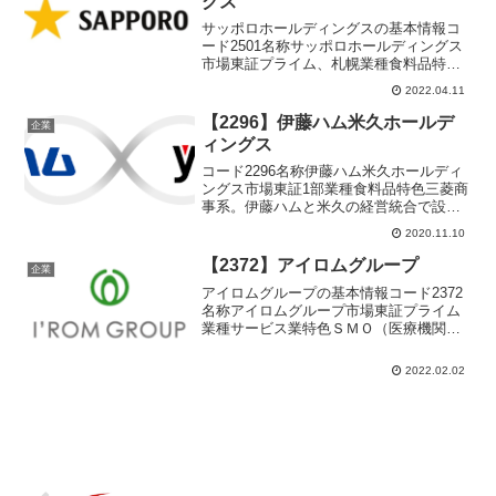
グス
サッポロホールディングスの基本情報コ
ード2501名称サッポロホールディングス
市場東証プライム、札幌業種食料品特色
ビール類国内有力メーカー。海外は北米
2022.04.11
が柱。不動産に強み。外食も。ポッカと
経営統合代表者尾賀 真城設立1949年9月
【2296】伊藤ハム米久ホールデ
企業
1日上場194...
ィングス
コード2296名称伊藤ハム米久ホールディ
ングス市場東証1部業種食料品特色三菱商
事系。伊藤ハムと米久の経営統合で設
立。ハム・ソー首位。食肉大手。ＮＺに
2020.11.10
アンズコ社代表者宮下 功設立2016年4月
1日上場2016年4月1日決算3月末日単元株
【2372】アイロムグループ
企業
数10...
アイロムグループの基本情報コード2372
名称アイロムグループ市場東証プライム
業種サービス業特色ＳＭＯ（医療機関向
け治験支援）主力。海外中心にＣＲＯ
（医薬品開発受託）も。医療モール運営
2022.02.02
代表者森 豊隆設立1997年4月9日上場
2003年10月1...