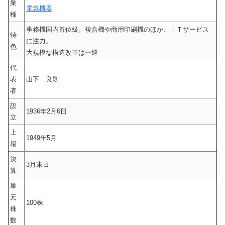
業
電気機器
種
事務機国内首位級。複合機や商用印刷機のほか、ＩＴサービス
特
に注力。
色
大規模な構造改革は一巡
代
表
山下 良則
者
設
1936年2月6日
立
上
1949年5月
場
決
3月末日
算
単
元
100株
株
数