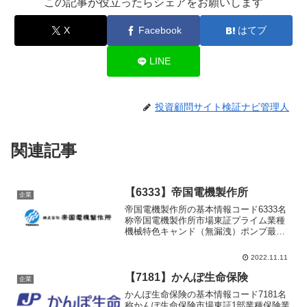
この記事が役立ったらシェアをお願いします
X
Facebook
はてブ
LINE
投資顧問サイト検証ナビ管理人
関連記事
【6333】帝国電機製作所
企業
帝国電機製作所の基本情報コード6333名
称帝国電機製作所市場東証プライム業種
機械特色キャンド（無漏洩）ポンプ最大
手で国内シェア約６割、世界４割弱。米
国企業買収。大連に工場代表者頃安 義
2022.11.11
弘設立1939年9月12日上場1999年5月28日
決算3...
【7181】かんぽ生命保険
企業
かんぽ生命保険の基本情報コード7181名
称かんぽ生命保険市場東証1部業種保険業