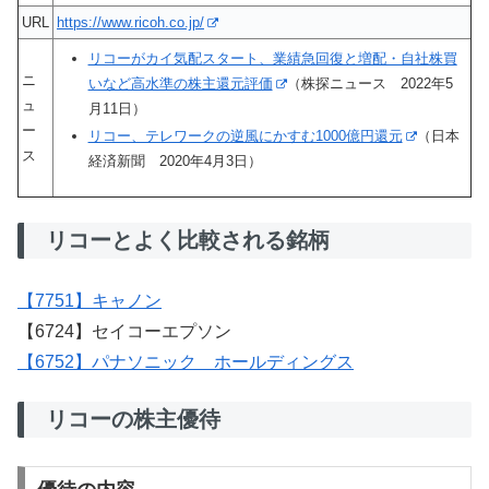
URL
https://www.ricoh.co.jp/
リコーがカイ気配スタート、業績急回復と増配・自社株買
ニ
いなど高水準の株主還元評価
（株探ニュース 2022年5
ュ
月11日）
ー
リコー、テレワークの逆風にかすむ1000億円還元
（日本
ス
経済新聞 2020年4月3日）
リコーとよく比較される銘柄
【7751】キャノン
【6724】セイコーエプソン
【6752】パナソニック ホールディングス
リコーの株主優待