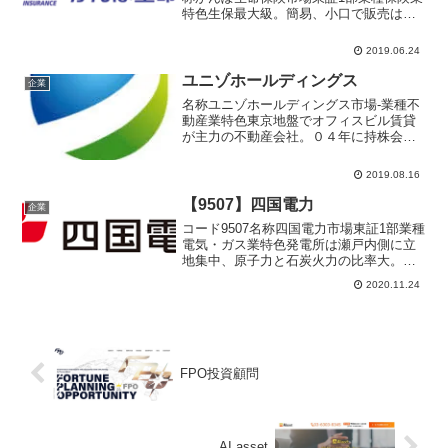
特色生保最大級。簡易、小口で販売は郵
便局ネットワーク軸。女性と中高年層基
盤。第一生命と提携代表者植平 光彦設
2019.06.24
立2006年9月1日上場2015年11月4日決算3
月末...
ユニゾホールディングス
企業
名称ユニゾホールディングス市場-業種不
動産業特色東京地盤でオフィスビル賃貸
が主力の不動産会社。０４年に持株会社
化。ビジネスホテルに注力代表者小崎
哲資設立1977年5月16日上場2009年6月23
2019.08.16
日決算3月末日URLニュース ユニゾ破
綻、し...
【9507】四国電力
企業
コード9507名称四国電力市場東証1部業種
電気・ガス業特色発電所は瀬戸内側に立
地集中、原子力と石炭火力の比率大。情
報通信など電力以外へ多角化推進代表者
2020.11.24
長井 啓介設立1951年5月1日上場1952年
9月決算3月末日単元株数100株URLニュ
ー...
FPO投資顧問
AI asset