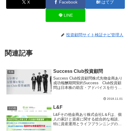
X
Facebook
はてブ
LINE
投資顧問サイト検証ナビ管理人
関連記事
Success Club投資顧問
先物
Success Club投資顧問株式先物金商あり
成功報酬期間契約Success Club投資顧
問は日本株の助言・アドバイスを行う投
資顧問会社です。サイト名Success Club
投資顧問URL会社名株式会社Success
2018.11.01
Club投資顧問所...
L&F
その他
L&Fその他金商あり株式会社L＆Fは、個
人の家計と資産に関する総合的な相談、
特に資産運用とライフプランニングのサ
ポートを提供していますサイト名L＆