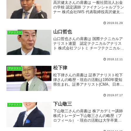
高沢健太さんの肩書は 一般社団法人お金
の学校 認定講師 ファイナンシャルプラン
ナー 株式会社IWS 代表取締役高沢健太さ
んの略歴・現在の活動は1976年生まれ、
埼玉県出身。株式会社IWS：代表取締役
2019.01.29
社長老後鑑定協会 : 老後鑑定士日本アボ
カ...
山口哲也
アナリスト
山口哲也さんの肩書は 国際テクニカルア
ナリスト連盟 認定テクニカルアナリス
ト 株式会社フジトミ チーフテクニカルア
ナリスト山口哲也さんの略歴・現在の活
動は株式会社フジトミ 国際テクニカル
2018.12.11
アナリスト連盟 認定テクニカルアナリ
スト金融機関でアナ...
松下律
アナリスト
松下律さんの肩書は 証券アナリスト松下
律さんの略歴・現在の活動は1950年愛知
県生まれ。証券アナリスト(CMA、日本証
券アナリスト協会検定会員)、工学修士(慶
應義塾大学)。1974年慶應義塾大学工学部
2019.07.17
応用化学科卒業、1976年同大学院修士
課...
下山敬三
アナリスト
下山敬三さんの肩書は 株アカデミー講師
株式トレーダー下山敬三さんの略歴（プ
ロフィール）・現在の活動は大学卒業
後、定職につかずにアルバイトをして生
計を立てる。2009年、27歳の時に定職に