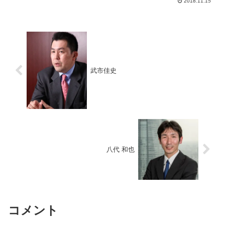
2018.11.15
就こうと試みるもフリーター生活が長か
ったため、ことご...
武市佳史
八代 和也
コメント