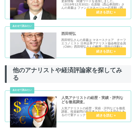
更新情報 関連ワードを追加しました。
（2019年12月30日）石原順（西山孝四郎）さ
んの肩書は ファンドマネージャー石原順（西山
孝四郎）さんの略歴・現在の活動は1986年証
券会社に入社、その後通貨先物、債券、株式、
商品市場とあらゆる金融商...
西田明弘
西田明弘さんの肩書は マネースクエア チーフ
エコノミスト 日本証券アナリスト協会検定会員
（CMA）西田明弘さんの略歴・現在の活動は
1984年、日興リサーチセンターに入社。米ブ
ルッキングス研究所客員研究員などを経て、
1999年、東京三菱証券（...
他のアナリストや経済評論家を探してみ
る
人気アナリストの経歴・実績・評判な
どを徹底調査。
人気アナリストの経歴・実績・評判などを徹底
調査。投資顧問の助言者となっている場合もあ
るので要チェックです！