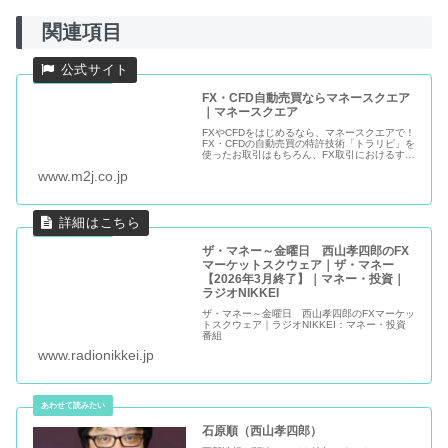
関連項目
FX・CFD自動売買ならマネースクエア
｜マネースクエア
FXやCFDをはじめるなら、マネースクエアで！
FX・CFDの自動売買の特許技術「トラリピ」を
使ったお取引はもちろん、FX取引におけるすべ
てのお取引手数料が0円です。FX・CFDの自動
www.m2j.co.jp
売買ならマネースクエアの公式WEBサイト。
ザ・マネー～金曜日 西山孝四郎のFX
マーケットスクウェア｜ザ・マネー
【2026年3月終了】｜マネー・投資｜
ラジオNIKKEI
ザ・マネー～金曜日 西山孝四郎のFXマーケッ
トスクウェア｜ラジオNIKKEI：マネー・投資
番組
www.radionikkei.jp
石原順（西山孝四郎）