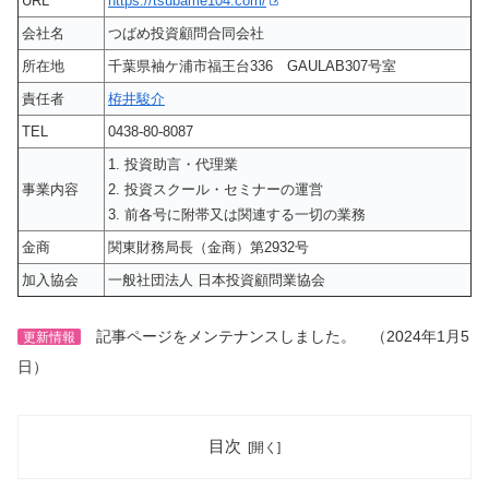
URL
https://tsubame104.com/
会社名
つばめ投資顧問合同会社
所在地
千葉県袖ケ浦市福王台336 GAULAB307号室
責任者
栫井駿介
TEL
0438-80-8087
1. 投資助言・代理業
事業内容
2. 投資スクール・セミナーの運営
3. 前各号に附帯又は関連する一切の業務
金商
関東財務局長（金商）第2932号
加入協会
一般社団法人 日本投資顧問業協会
記事ページをメンテナンスしました。 （2024年1月5
更新情報
日）
目次