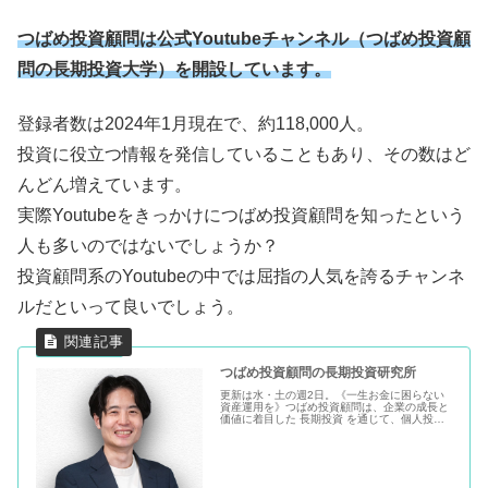
つばめ投資顧問は公式Youtubeチャンネル（つばめ投資顧
問の長期投資大学）を開設しています。
登録者数は2024年1月現在で、約118,000人。
投資に役立つ情報を発信していることもあり、その数はど
んどん増えています。
実際Youtubeをきっかけにつばめ投資顧問を知ったという
人も多いのではないでしょうか？
投資顧問系のYoutubeの中では屈指の人気を誇るチャンネ
ルだといって良いでしょう。
つばめ投資顧問の長期投資研究所
更新は水・土の週2日。《一生お金に困らない
資産運用を》つばめ投資顧問は、企業の成長と
価値に着目した 長期投資 を通じて、個人投資
家の資産形成をサポートするフィナンシャル・
アドバイザーです。長期投資とは、短期的な値
動きに振り回されず、将来の成...