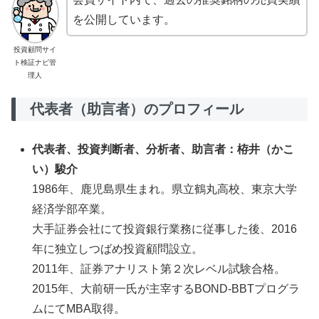
を公開しています。
投資顧問サイ
ト検証ナビ管
理人
代表者（助言者）のプロフィール
代表者、投資判断者、分析者、助言者：栫井（かこ
い）駿介
1986年、鹿児島県生まれ。県立鶴丸高校、東京大学
経済学部卒業。
大手証券会社にて投資銀行業務に従事した後、2016
年に独立しつばめ投資顧問設立。
2011年、証券アナリスト第２次レベル試験合格。
2015年、大前研一氏が主宰するBOND-BBTプログラ
ムにてMBA取得。