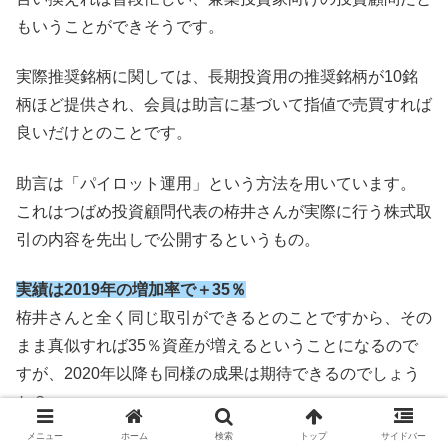
もいうことができそうです。
実際推奨銘柄に関しては、長期投資用の推奨銘柄が10銘
柄ほど提供され、会員は助言に基づいて指値で売買すれば
良いだけとのことです。
助言は「パイロット運用」という方法を用いています。
これはつばめ投資顧問代表の栫井さんが実際に行う株式取
引の内容を先出しで公開するというもの。
実績は2019年の増加率で＋35％
栫井さんと全く同じ取引ができるとのことですから、その
まま真似すれば35％資産が増えるということになるので
すが、2020年以降も同様の成果は期待できるのでしょう
か？
そればかりは誰にもわかりません。
メニュー
ホーム
検索
トップ
サイドバー